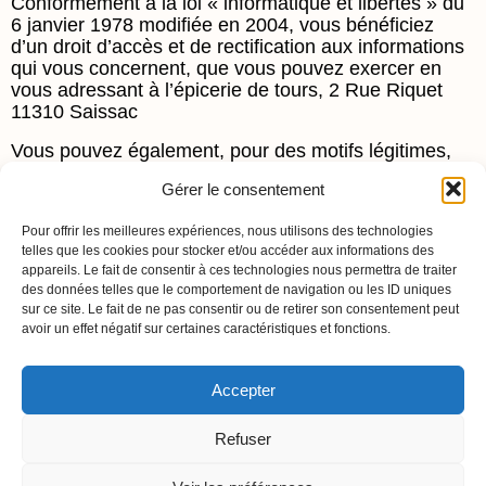
Conformément à la loi « informatique et libertés » du
6 janvier 1978 modifiée en 2004, vous bénéficiez
d’un droit d’accès et de rectification aux informations
qui vous concernent, que vous pouvez exercer en
vous adressant à l’épicerie de tours, 2 Rue Riquet
11310 Saissac
Vous pouvez également, pour des motifs légitimes,
vous opposer au traitement des données vous
Gérer le consentement
concernant.
Pour offrir les meilleures expériences, nous utilisons des technologies
telles que les cookies pour stocker et/ou accéder aux informations des
LES PETITS PAINS
appareils. Le fait de consentir à ces technologies nous permettra de traiter
D’EDITH
des données telles que le comportement de navigation ou les ID uniques
26 Rue de l’Ancienne
sur ce site. Le fait de ne pas consentir ou de retirer son consentement peut
Forge,
avoir un effet négatif sur certaines caractéristiques et fonctions.
11200 Argens-Minervois
Accepter
Refuser